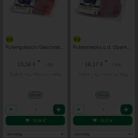
Putengulasch/Geschnetzeltes ca. 400 g
Putensteaks a.d. Oberkeule ca. 300 g
*
*
13,56 €
10,17 €
/ Stk
/ Stk
33,90 € / kg, 1 Stück ca. 400g
33,90 € / kg, 1 Stück ca. 300g
Stück
Stück
Anzahl
Anzahl
13,56
€
10,17
€