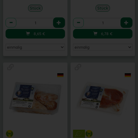
Stück
Stück
Anzahl
Anzahl
8,65
€
6,78
€