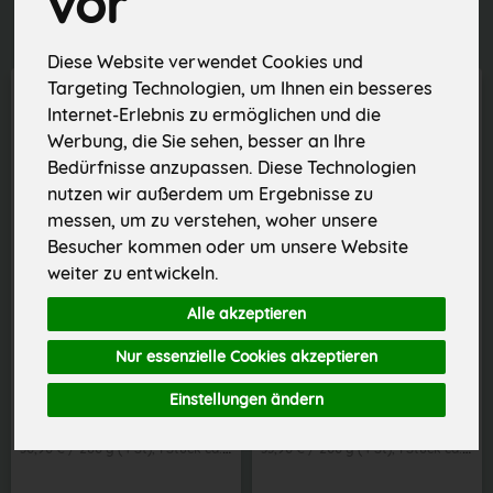
vor
Diese Website verwendet Cookies und
Targeting Technologien, um Ihnen ein besseres
Internet-Erlebnis zu ermöglichen und die
Werbung, die Sie sehen, besser an Ihre
Bedürfnisse anzupassen. Diese Technologien
nutzen wir außerdem um Ergebnisse zu
messen, um zu verstehen, woher unsere
Besucher kommen oder um unsere Website
weiter zu entwickeln.
Alle akzeptieren
Holsteiner Bratwurst aus der Region 4 St
Bratwurst vom Geflügel 4 St aus der Region
Nur essenzielle Cookies akzeptieren
Einstellungen ändern
*
*
8,65 €
6,78 €
/ Stk
/ Stk
30,90 € / 280 g (4 St), 1 Stück ca. 280g
33,90 € / 200 g (4 St), 1 Stück ca. 200g