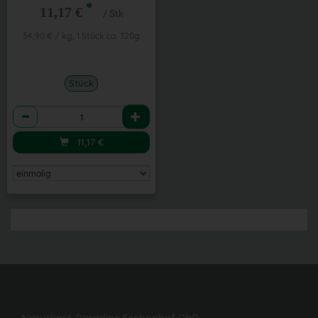
*
11,17 €
/ Stk
34,90 € / kg, 1 Stück ca. 320g
Stück
Anzahl
11,17
€
Naturkost-Paradies Eschenhof GbR