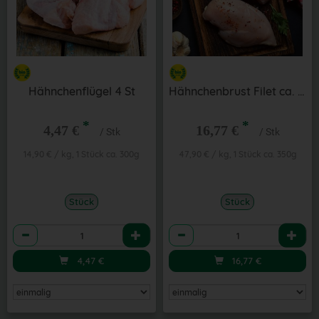
Hähnchenflügel 4 St
Hähnchenbrust Filet ca. 350 g
*
*
4,47 €
16,77 €
/ Stk
/ Stk
14,90 € / kg, 1 Stück ca. 300g
47,90 € / kg, 1 Stück ca. 350g
Stück
Stück
Anzahl
Anzahl
4,47
€
16,77
€