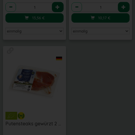
Anzahl
Anzahl
13,56
€
10,17
€
Putensteaks gewürzt 2 Stk