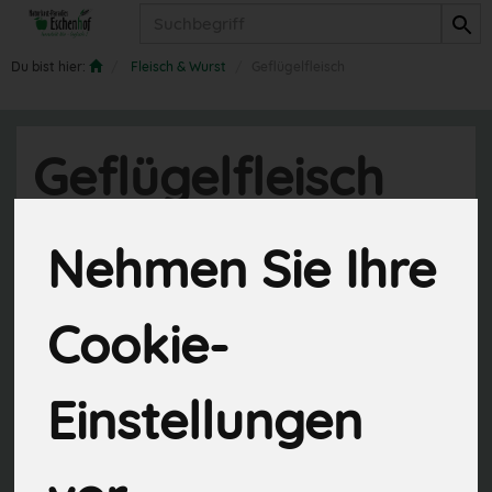
Produkt
Du bist hier:
Fleisch & Wurst
Geflügelfleisch
Geflügelfleisch
Nehmen Sie Ihre
15 von 845
Cookie-
Einstellungen
Hersteller
Ernährung
Allergene