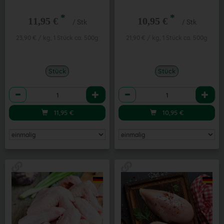
*
*
11,95 €
10,95 €
/ Stk
/ Stk
23,90 € / kg, 1 Stück ca. 500g
21,90 € / kg, 1 Stück ca. 500g
Stück
Stück
Anzahl
Anzahl
11,95
€
10,95
€