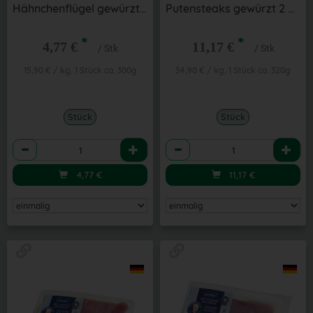
Hähnchenflügel gewürzt 4 St
Putensteaks gewürzt 2 Stk
*
*
4,77 €
11,17 €
/ Stk
/ Stk
15,90 € / kg, 1 Stück ca. 300g
34,90 € / kg, 1 Stück ca. 320g
Stück
Stück
Anzahl
Anzahl
4,77
€
11,17
€