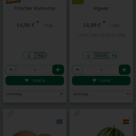
Frischer Kurkuma
Ingwer
*
*
14,90 €
14,90 €
/ Kilo
/ Kilo
1,49 € / Stk, 1 Stück ca. 100g
g
Kg
g
Stück
Kg
Anzahl
Anzahl
14,90
€
1,49
€