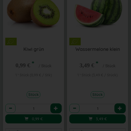
Kiwi grün
Wassermelone klein
*
*
0,99 €
3,49 €
/ Stück
/ Stück
1 * Stück (0,99 € / Stk)
1 * Stück (3,49 € / Stück)
Stück
Stück
Anzahl
Anzahl
0,99
€
3,49
€