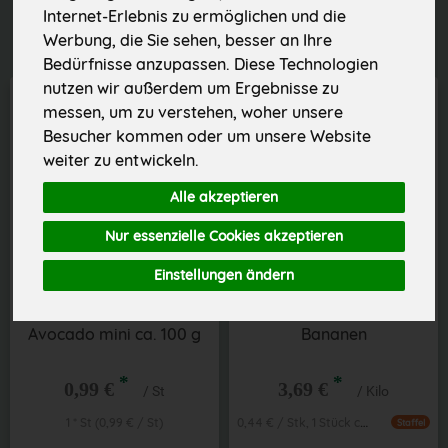
Internet-Erlebnis zu ermöglichen und die
Werbung, die Sie sehen, besser an Ihre
Bedürfnisse anzupassen. Diese Technologien
nutzen wir außerdem um Ergebnisse zu
messen, um zu verstehen, woher unsere
Besucher kommen oder um unsere Website
weiter zu entwickeln.
Alle akzeptieren
Nur essenzielle Cookies akzeptieren
Einstellungen ändern
Avocado mini ca. 100 g
Bananen
*
*
0,99 €
3,69 €
/ St
/ Kilo
0,44 € / Stk, 1 Stück ca. 120g
1 * St (0,99 € / St)
Staffel