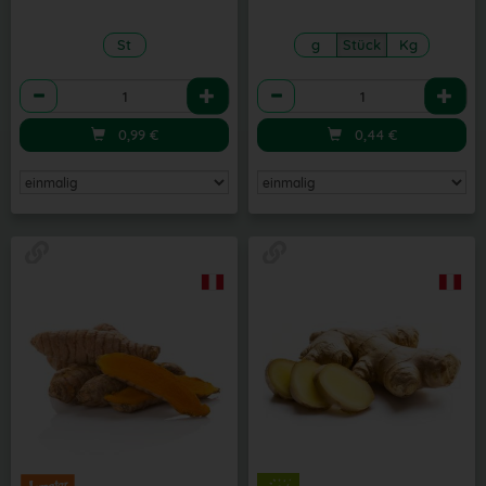
St
g
Stück
Kg
Anzahl
Anzahl
0,99
€
0,44
€