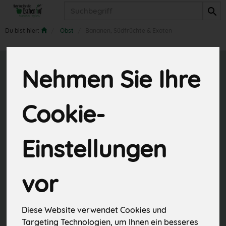
Produkt
Du bist hier:
Obst
Bananen, Südfrüchte & Exoten
Nehmen Sie Ihre
Bananen,
Südfrüchte &
Cookie-
Exoten
Einstellungen
6 von 838
vor
Diese Website verwendet Cookies und
Targeting Technologien, um Ihnen ein besseres
Hersteller
Allergene