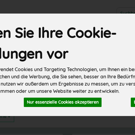
Produkt
 Sie Ihre Cookie-
SALE
Hofgemüse kiloweise
Biokisten
Hofeigenes
Re
llungen vor
er
Fleisch & Wurst
Käse
Backwaren
Weiteres
endet Cookies und Targeting Technologien, um Ihnen ein bes
chen und die Werbung, die Sie sehen, besser an Ihre Bedürf
 nutzen wir außerdem um Ergebnisse zu messen, um zu ver
mmen oder um unsere Website weiter zu entwickeln.
n 845
Nur essenzielle Cookies akzeptieren
gene