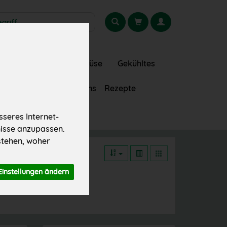
gionales
Obst
Gemüse
Gekühltes
Getränke
Über uns
Rezepte
seres Internet-
nisse anzupassen.
stehen, woher
Einstellungen ändern