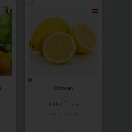
a
Zitronen
*
0,99 €
/ St
g
1 * St (0,99 € / St)