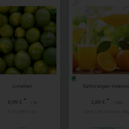
Limetten
Saftorangen Valenci
*
*
0,99 €
3,89 €
/ St
/ Kilo
1 * St (0,99 € / St)
0,39 € / Stk, 1 Stück ca. 100