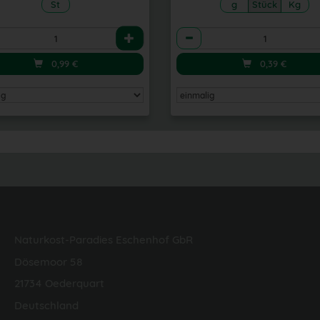
St
g
Stück
Kg
l
Anzahl
0,99
€
0,39
€
Naturkost-Paradies Eschenhof GbR
Dösemoor 58
21734 Oederquart
Deutschland