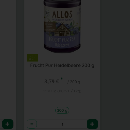
Frucht Pur Heidelbeere 200 g
*
3,79 €
/ 200 g
1 * 200 g (18,95 € / 1 kg)
200 g
Anzahl