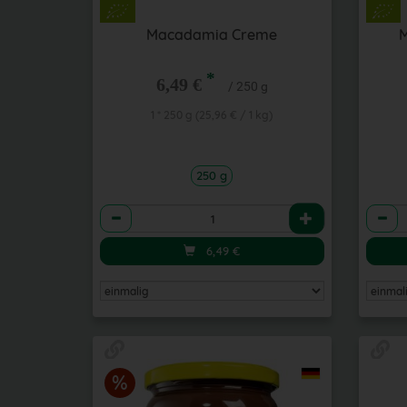
Macadamia Creme
M
*
6,49 €
/ 250 g
1 * 250 g (25,96 € / 1 kg)
250 g
Anzahl
Anzah
6,49
€