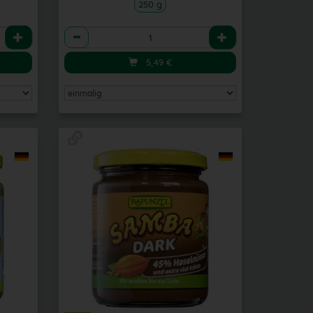
250 g
Anzahl
5,49
€