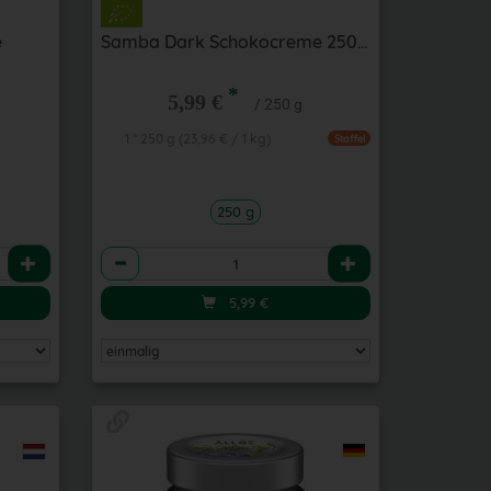
e
Samba Dark Schokocreme 250 g
*
5,99 €
/ 250 g
1 * 250 g (23,96 € / 1 kg)
Staffel
250 g
Anzahl
5,99
€