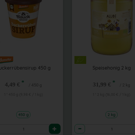
uckerrübensirup 450 g
Speisehonig 2 kg
*
*
4,49 €
31,99 €
/ 450 g
/ 2 kg
1 * 450 g (9,98 € / 1 kg)
1 * 2 kg (16,00 € / 1 kg)
450 g
2 kg
l
Anzahl