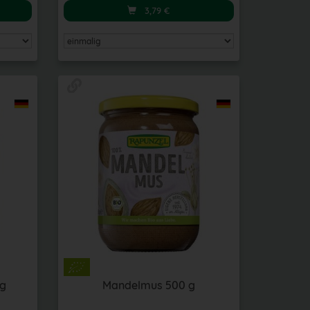
3,79
€
 g
Mandelmus 500 g