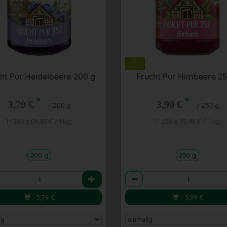
ht Pur Heidelbeere 200 g
Frucht Pur Himbeere 25
*
*
3,79 €
3,99 €
/ 200 g
/ 250 g
1 * 200 g (18,95 € / 1 kg)
1 * 250 g (15,96 € / 1 kg)
200 g
250 g
l
Anzahl
3,79
€
3,99
€