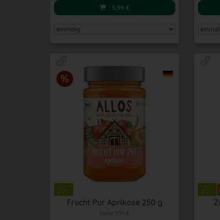
5,99
€
Frucht Pur Aprikose 250 g
Z
bisher 3,99 €