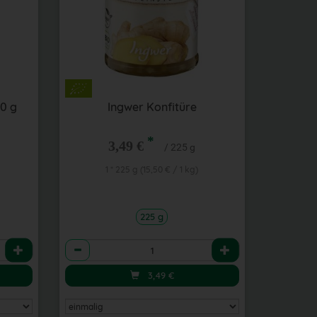
0 g
Ingwer Konfitüre
*
3,49 €
/ 225 g
1 * 225 g (15,50 € / 1 kg)
225 g
Anzahl
3,49
€