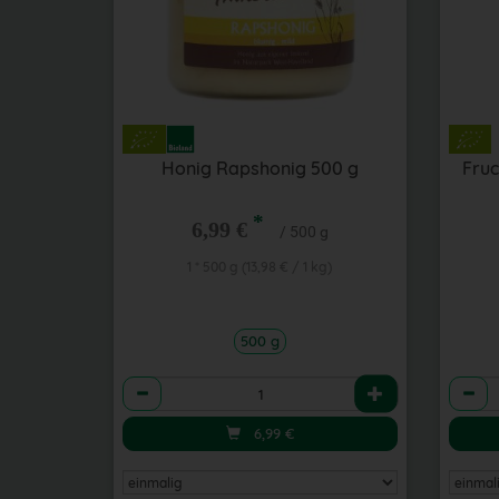
Honig Rapshonig 500 g
Fruc
*
6,99 €
/ 500 g
1 * 500 g (13,98 € / 1 kg)
500 g
Anzahl
Anzah
6,99
€