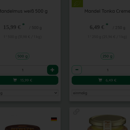
andelmus weiß 500 g
Mandel Tonka Crem
*
*
15,99 €
6,49 €
/ 500 g
/ 250 g
1 * 500 g (31,98 € / 1 kg)
1 * 250 g (25,96 € / 1 kg)
500 g
250 g
l
Anzahl
15,99
€
6,49
€