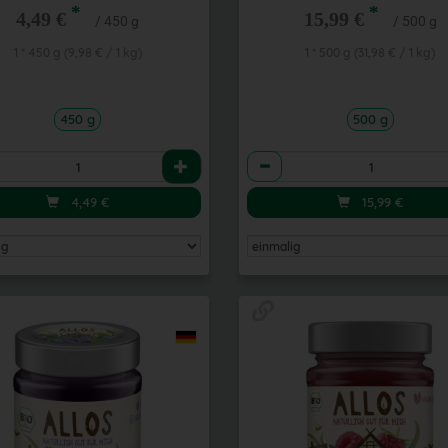
*
*
4,49 €
15,99 €
/ 450 g
/ 500 g
1 * 450 g (9,98 € / 1 kg)
1 * 500 g (31,98 € / 1 kg)
450 g
500 g
l
Anzahl
4,49
€
15,99
€