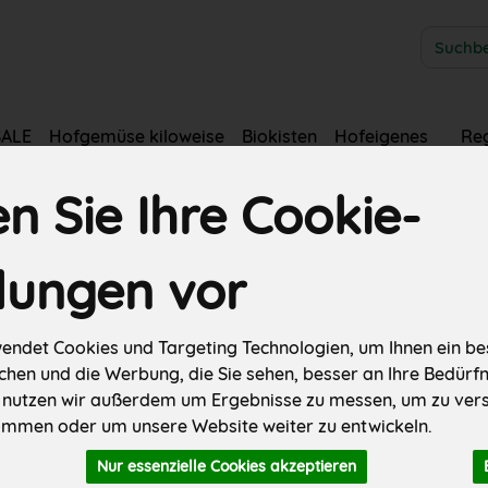
Produkt
SALE
Hofgemüse kiloweise
Biokisten
Hofeigenes
Re
er
Fleisch & Wurst
Käse
Backwaren
Weiteres
 Sie Ihre Cookie-
llungen vor
 süß
endet Cookies und Targeting Technologien, um Ihnen ein bes
21 von 845
chen und die Werbung, die Sie sehen, besser an Ihre Bedürf
 nutzen wir außerdem um Ergebnisse zu messen, um zu ver
ller
Ernährung
Allergene
mmen oder um unsere Website weiter zu entwickeln.
Nur essenzielle Cookies akzeptieren