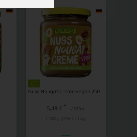
Nuss Nougat Creme vegan 250 g
*
5,49 €
/ 250 g
1 * 250 g (21,96 € / 1 kg)