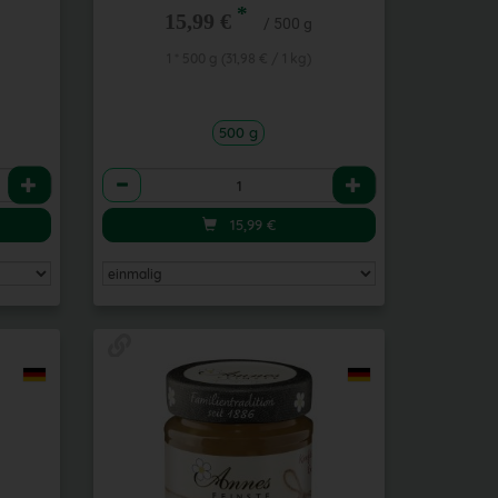
*
15,99 €
/ 500 g
1 * 500 g (31,98 € / 1 kg)
500 g
Anzahl
15,99
€