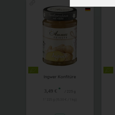
Ingwer Konfitüre
*
3,49 €
/ 225 g
1 * 225 g (15,50 € / 1 kg)