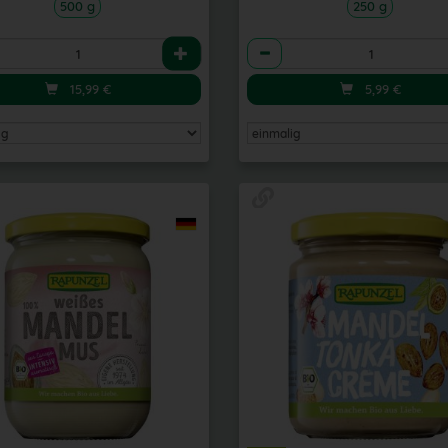
500 g
250 g
l
Anzahl
15,99
€
5,99
€