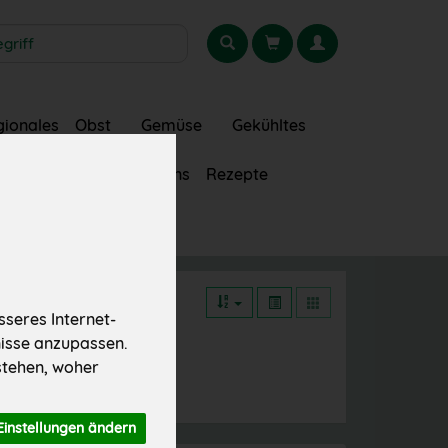
gionales
Obst
Gemüse
Gekühltes
Getränke
Über uns
Rezepte
seres Internet-
nisse anzupassen.
stehen, woher
Einstellungen ändern