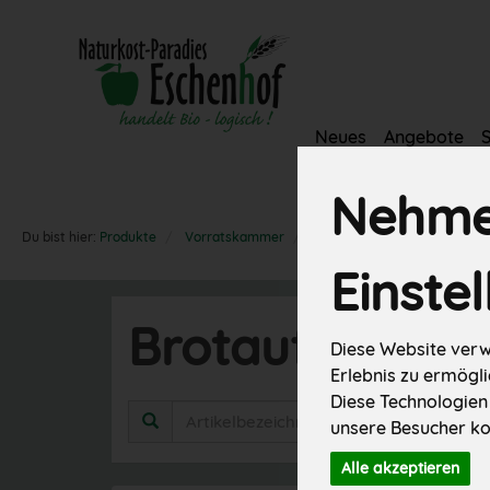
Neues
Angebote
Vorratskamm
Nehmen
Du bist hier:
Produkte
Vorratskammer
Brotaufstriche süß
Einste
Brotaufstriche
Diese Website verw
Erlebnis zu ermögli
Diese Technologien
Herste
unsere Besucher ko
Alle akzeptieren