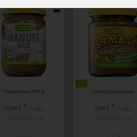
Mandelmus 500 g
Samba Haselnuss
*
*
15,99 €
5,99 €
/ 500 g
/ 250 g
1 * 500 g (31,98 € / 1 kg)
1 * 250 g (23,96 € / 1 kg)