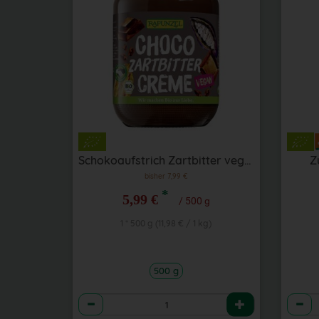
Schokoaufstrich Zartbitter vegan (MHD 10.7.2026) 500 g
Z
bisher 7,99 €
*
5,99 €
/ 500 g
1 * 500 g (11,98 € / 1 kg)
500 g
Anzahl
Anzah