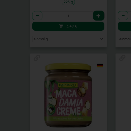
225 g
Anzahl
Anzah
3,49
€