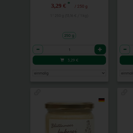
*
3,29 €
/ 250 g
1 * 250 g (13,16 € / 1 kg)
250 g
Anzahl
Anzah
3,29
€