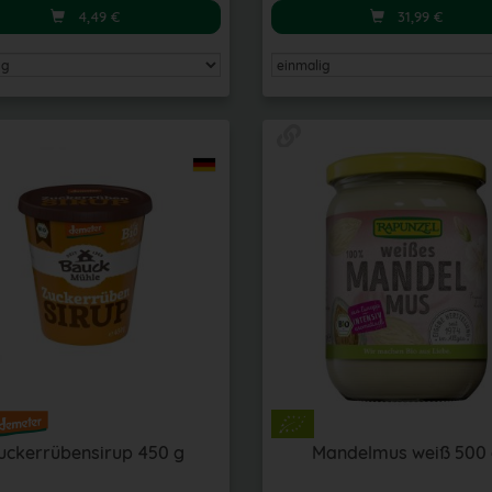
4,49
€
31,99
€
uckerrübensirup 450 g
Mandelmus weiß 500