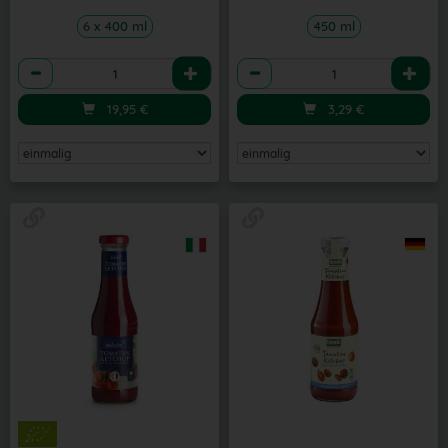
6 x 400 ml
450 ml
Anzahl
Anzahl
19,95
€
3,29
€