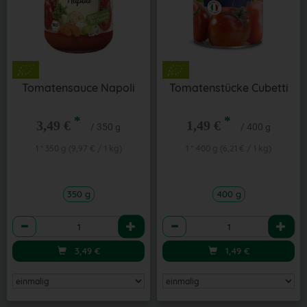
Tomatensauce Napoli
Tomatenstücke Cubetti
*
*
3,49 €
1,49 €
/ 350 g
/ 400 g
1 * 350 g (9,97 € / 1 kg)
1 * 400 g (6,21 € / 1 kg)
350 g
400 g
Anzahl
Anzahl
3,49
€
1,49
€