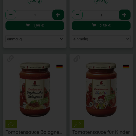
200 g
340 g
Anzahl
Anzahl
1,99
€
2,59
€
Tomatensauce Bolognese vegetarisch
Tomatensauce für Kinder