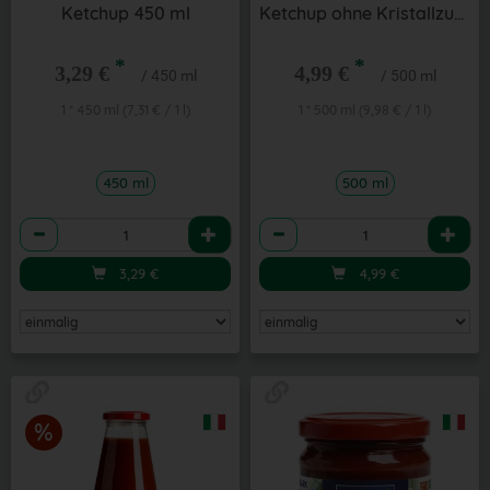
Ketchup 450 ml
Ketchup ohne Kristallzucker 500 ml
*
*
3,29 €
4,99 €
/ 450 ml
/ 500 ml
1 * 450 ml (7,31 € / 1 l)
1 * 500 ml (9,98 € / 1 l)
450 ml
500 ml
Anzahl
Anzahl
3,29
€
4,99
€