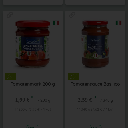
Tomatenmark 200 g
Tomatensauce Basilico
*
*
1,99 €
2,59 €
/ 200 g
/ 340 g
1 * 200 g (9,95 € / 1 kg)
1 * 340 g (7,62 € / 1 kg)