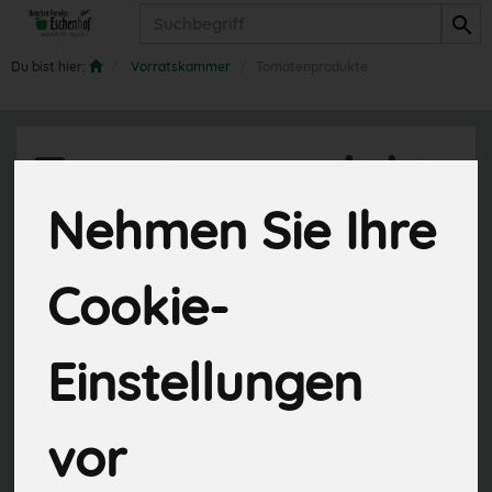
Produkt
Du bist hier:
Vorratskammer
Tomatenprodukte
Tomatenprodukte
Nehmen Sie Ihre
12 von 845
Cookie-
Einstellungen
Hersteller
Ernährung
vor
Allergene