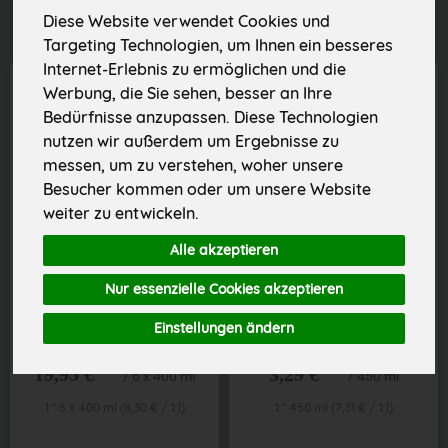
Diese Website verwendet Cookies und
Targeting Technologien, um Ihnen ein besseres
Internet-Erlebnis zu ermöglichen und die
Werbung, die Sie sehen, besser an Ihre
Bedürfnisse anzupassen. Diese Technologien
nutzen wir außerdem um Ergebnisse zu
messen, um zu verstehen, woher unsere
Besucher kommen oder um unsere Website
weiter zu entwickeln.
Alle akzeptieren
Nur essenzielle Cookies akzeptieren
6 x Tomatencreme Suppe
Curry Ketchup
Einstellungen ändern
*
*
19,95 €
3,29 €
/ 6 x 400 ml
/ 450 ml
1 * 6 x 400 ml (8,30 € / 1 l)
1 * 450 ml (7,31 € / 1 l)