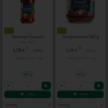
Tomaten Passata
Tomatenmark 100 g
bisher 1,99 €
*
*
1,79 €
1,59 €
/ 680 g
/ 100 g
1 * 680 g (2,63 € / 1 kg)
1 * 100 g (15,90 € / 1 kg)
680 g
100 g
Anzahl
Anzahl
1,79
€
1,59
€