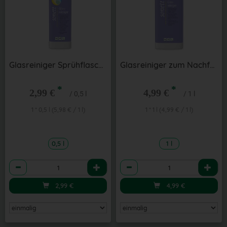
Glasreiniger Sprühflasche
Glasreiniger zum Nachfüllen 1 l
*
*
2,99 €
4,99 €
/ 0,5 l
/ 1 l
1 * 0,5 l (5,98 € / 1 l)
1 * 1 l (4,99 € / 1 l)
0,5 l
1 l
Anzahl
Anzahl
2,99
€
4,99
€