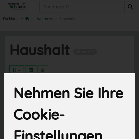
Produkt
Du bist hier:
Weiteres
Haushalt
Haushalt
60 von 845
Nehmen Sie Ihre
Hersteller
Ernährung
Cookie-
Allergene
Einstellungen