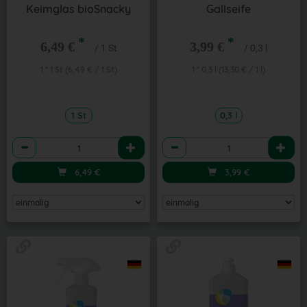
Keimglas bioSnacky
Gallseife
*
*
6,49 €
3,99 €
/ 1 St
/ 0,3 l
1 * 1 St (6,49 € / 1 St)
1 * 0,3 l (13,30 € / 1 l)
1 St
0,3 l
Anzahl
Anzahl
6,49
€
3,99
€