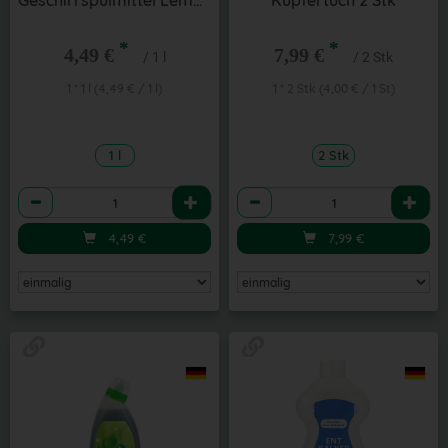
Geschirrspülmittel Lemon & Lime
Kupfertuch 2 Stk
*
*
4,49 €
7,99 €
/ 1 l
/ 2 Stk
1 * 1 l (4,49 € / 1 l)
1 * 2 Stk (4,00 € / 1 St)
1 l
2 Stk
Anzahl
Anzahl
4,49
€
7,99
€