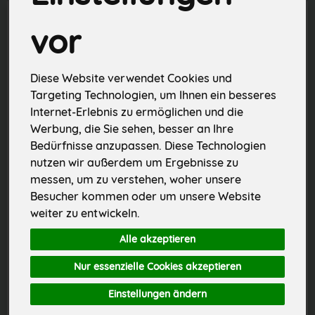
vor
Diese Website verwendet Cookies und
Targeting Technologien, um Ihnen ein besseres
Internet-Erlebnis zu ermöglichen und die
Werbung, die Sie sehen, besser an Ihre
Bedürfnisse anzupassen. Diese Technologien
nutzen wir außerdem um Ergebnisse zu
Arnika Salbe 10 % 25 g
Aussaaterde 15 l
messen, um zu verstehen, woher unsere
bisher 7,49 €
Besucher kommen oder um unsere Website
*
*
11,29 €
5,99 €
/ 25 g
/ 15 l
weiter zu entwickeln.
1 * 25 g (451,60 € / 1 kg)
1 * 15 l (0,40 € / Liter)
Alle akzeptieren
Nur essenzielle Cookies akzeptieren
25 g
15 l
Einstellungen ändern
Anzahl
Anzahl