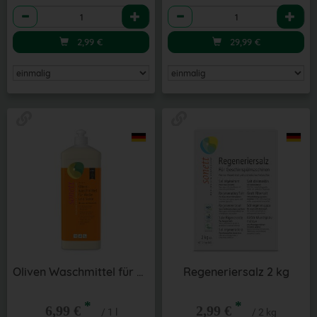
Anzahl
Anzahl
2,99
€
29,99
€
Oliven Waschmittel für Wolle & Seide 1 l
Regeneriersalz 2 kg
*
*
6,99 €
2,99 €
/ 1 l
/ 2 kg