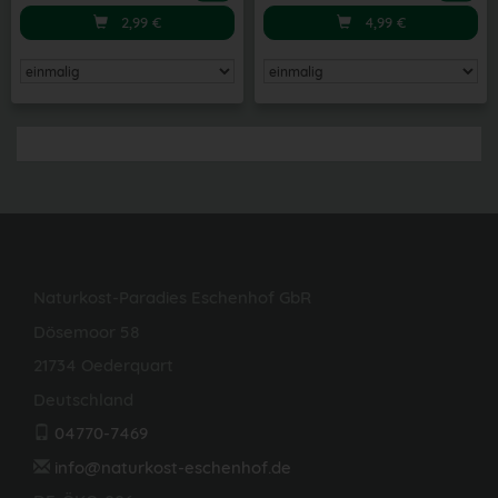
2,99
€
4,99
€
Naturkost-Paradies Eschenhof GbR
Dösemoor 58
21734 Oederquart
Deutschland
04770-7469
info@naturkost-eschenhof.de