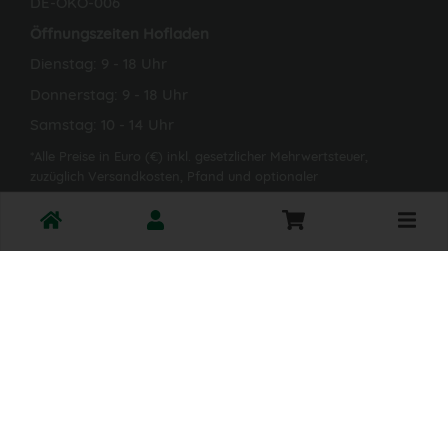
DE-ÖKO-006
Öffnungszeiten Hofladen
Dienstag: 9 - 18 Uhr
Donnerstag: 9 - 18 Uhr
Samstag: 10 - 14 Uhr
*Alle Preise in Euro (€) inkl. gesetzlicher Mehrwertsteuer,
zuzüglich Versandkosten, Pfand und optionaler
Servicegebühren. Weitere Informationen finden Sie
hier
.
Toggle
cart
© 2026 Naturkost- Paradies Eschenhof GbR
Impressum
AGB
Widerruf
aus eigenem Anbau