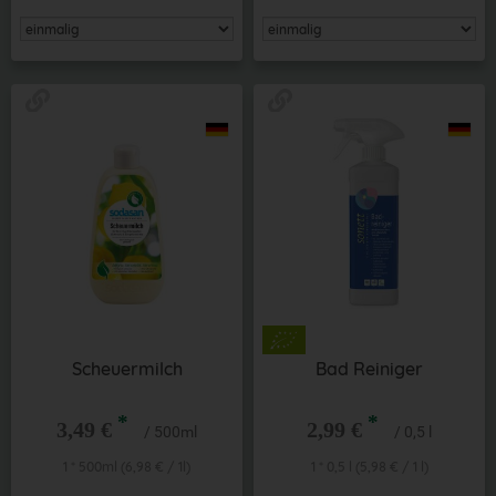
Scheuermilch
Bad Reiniger
*
*
3,49 €
2,99 €
/ 500ml
/ 0,5 l
1 * 500ml (6,98 € / 1l)
1 * 0,5 l (5,98 € / 1 l)