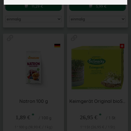
11,29
€
5,99
€
Natron 100 g
Keimgerät Original bioSnacky
*
*
1,89 €
26,95 €
/ 100 g
/ 1 St
1 * 100 g (18,90 € / 1 kg)
1 * 1 St (26,95 € / 1 St)