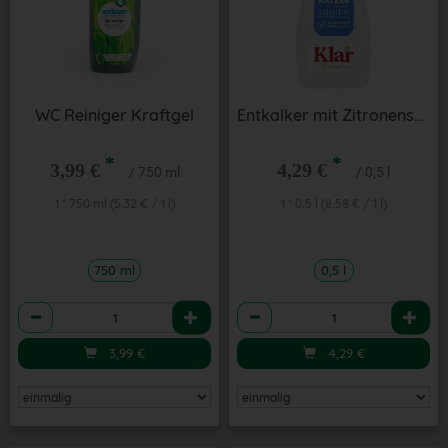
WC Reiniger Kraftgel
Entkalker mit Zitronensäure, sehr ergiebig
*
*
3,99 €
4,29 €
/ 750 ml
/ 0,5 l
1 * 750 ml (5,32 € / 1 l)
1 * 0,5 l (8,58 € / 1 l)
750 ml
0,5 l
Anzahl
Anzahl
3,99
€
4,29
€