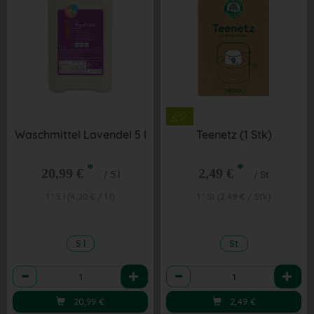
Waschmittel Lavendel 5 l
Teenetz (1 Stk)
*
*
20,99 €
2,49 €
/ 5 l
/ St
1 * 5 l (4,20 € / 1 l)
1 * St (2,49 € / Stk)
5 l
St
Anzahl
Anzahl
20,99
€
2,49
€