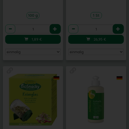
100 g
1 St
Anzahl
Anzahl
1,89
€
26,95
€