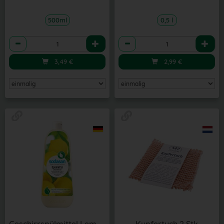
500ml
0,5 l
Anzahl
Anzahl
3,49
€
2,99
€