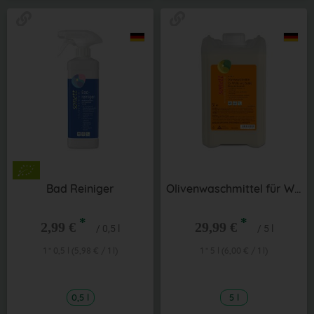
Bad Reiniger
Olivenwaschmittel für Wolle & Seide 5 l
*
*
2,99 €
29,99 €
/ 0,5 l
/ 5 l
1 * 0,5 l (5,98 € / 1 l)
1 * 5 l (6,00 € / 1 l)
0,5 l
5 l