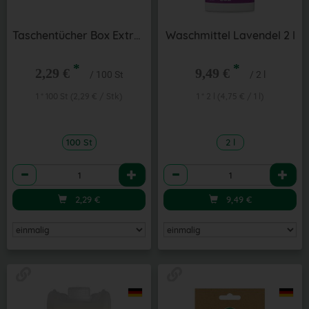
Taschentücher Box Extra Soft
Waschmittel Lavendel 2 l
*
*
2,29 €
9,49 €
/ 100 St
/ 2 l
1 * 100 St (2,29 € / Stk)
1 * 2 l (4,75 € / 1 l)
100 St
2 l
Anzahl
Anzahl
2,29
€
9,49
€