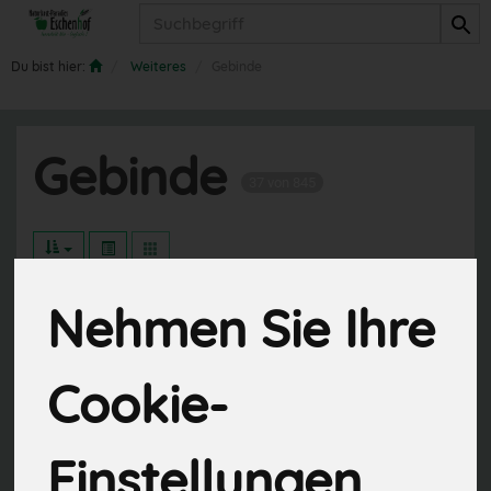
Produkt
Du bist hier:
Weiteres
Gebinde
Gebinde
37 von 845
Nehmen Sie Ihre
Hersteller
Ernährung
Cookie-
Allergene
Einstellungen