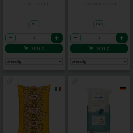
1 * 8 l (1,80 € / 1 l)
1 * 1 kg (14,99 € / 1 kg)
8 l
1 kg
Anzahl
Anzahl
14,99
€
14,99
€