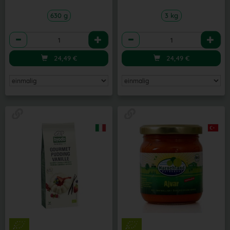
630 g
3 kg
Anzahl
Anzahl
24,49
€
24,49
€