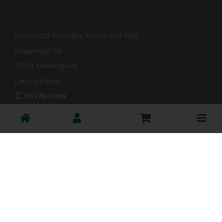
Naturkost-Paradies Eschenhof GbR
Dösemoor 58
21734 Oederquart
Deutschland
04770-7469
info@naturkost-eschenhof.de
Toggle
DE-ÖKO-006
cart
Öffnungszeiten Hofladen
Dienstag: 9 - 18 Uhr
Donnerstag: 9 - 18 Uhr
Samstag: 10 - 14 Uhr
*Alle Preise in Euro (€) inkl. gesetzlicher Mehrwertsteuer,
zuzüglich Versandkosten, Pfand und optionaler
Servicegebühren. Weitere Informationen finden Sie
hier
.