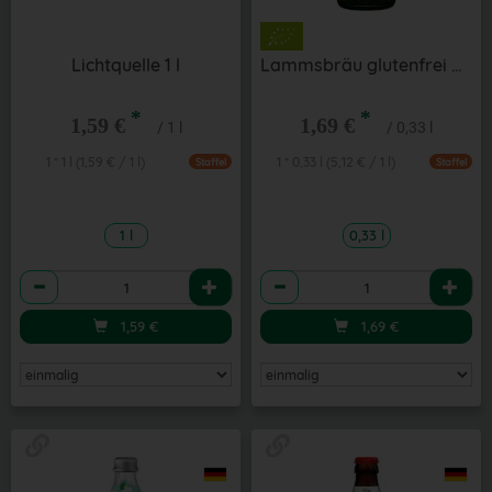
Lichtquelle 1 l
Lammsbräu glutenfrei alkoholfrei 0,33 l
*
*
1,59 €
1,69 €
/ 1 l
/ 0,33 l
1 * 1 l (1,59 € / 1 l)
1 * 0,33 l (5,12 € / 1 l)
Staffel
Staffel
1 l
0,33 l
Anzahl
Anzahl
1,59
€
1,69
€