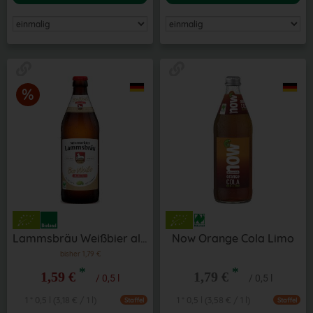
Lammsbräu Weißbier alkoholfrei 0,5 l
Now Orange Cola Limo
bisher 1,79 €
*
*
1,59 €
1,79 €
/ 0,5 l
/ 0,5 l
1 * 0,5 l (3,18 € / 1 l)
1 * 0,5 l (3,58 € / 1 l)
Staffel
Staffel