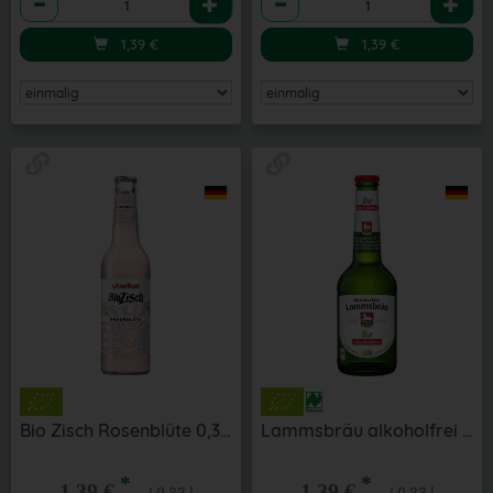
1,39
€
1,39
€
Bio Zisch Rosenblüte 0,33 l
Lammsbräu alkoholfrei 0,33 l
*
*
1,39 €
1,39 €