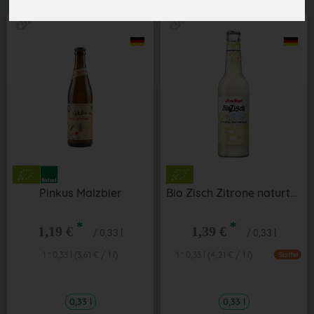
Pinkus Malzbier
Bio Zisch Zitrone naturtrüb 0,33 l
*
*
1,19 €
1,39 €
/ 0,33 l
/ 0,33 l
1 * 0,33 l (3,61 € / 1 l)
1 * 0,33 l (4,21 € / 1 l)
Staffel
0,33 l
0,33 l