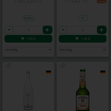
1 * 0,33 L (4,21 € / 1 l)
1 * 1 l (1,49 € / 1 l)
Staffel
0,33 L
1 l
Anzahl
Anzahl
1,39
€
1,49
€