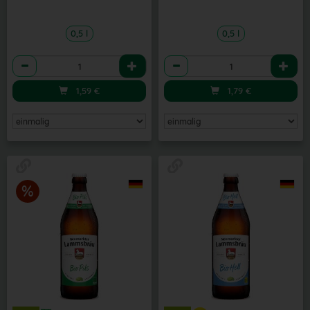
0,5 l
0,5 l
Anzahl
Anzahl
1,59
€
1,79
€