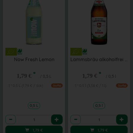
Now Fresh Lemon
Lammsbräu alkoholfrei 0,5 l
*
*
1,79 €
1,79 €
/ 0,5 L
/ 0,5 l
1 * 0,5 L (1,79 € / Stk)
1 * 0,5 l (3,58 € / 1 l)
Staffel
Staffel
0,5 L
0,5 l
Anzahl
Anzahl
1,79
€
1,79
€