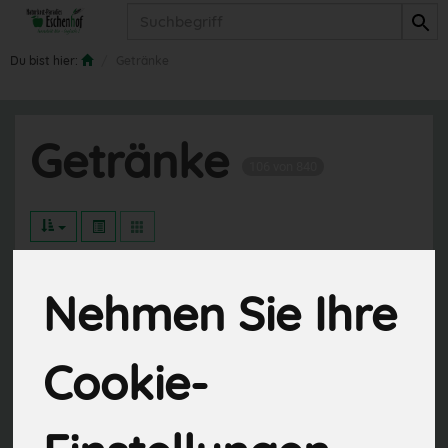
Produkt
Du bist hier:
Getränke
Getränke
106 von 840
Wasser
10
Nehmen Sie Ihre
Säfte
27
Cookie-
Limonaden
21
Wein & Sekt
18