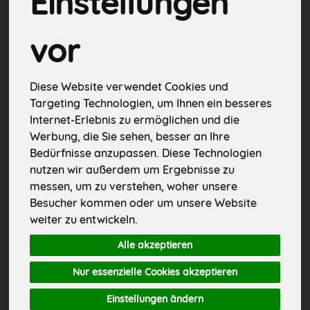
Einstellungen
Bier
9
vor
alkoholfreies Bier
11
Spirituosen & Liköre
2
Diese Website verwendet Cookies und
Targeting Technologien, um Ihnen ein besseres
Glühwein & Punsch
1
Internet-Erlebnis zu ermöglichen und die
Werbung, die Sie sehen, besser an Ihre
Milchalternativen, Kombucha & Co
15
Bedürfnisse anzupassen. Diese Technologien
nutzen wir außerdem um Ergebnisse zu
messen, um zu verstehen, woher unsere
Besucher kommen oder um unsere Website
weiter zu entwickeln.
Hersteller
Ernährung
Alle akzeptieren
Allergene
Nur essenzielle Cookies akzeptieren
Einstellungen ändern