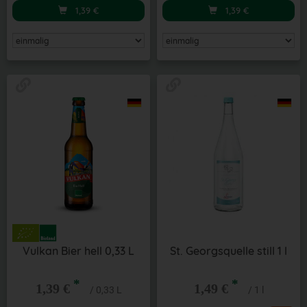
1,39
€
1,39
€
Vulkan Bier hell 0,33 L
St. Georgsquelle still 1 l
*
*
1,39 €
1,49 €
/ 0,33 L
/ 1 l