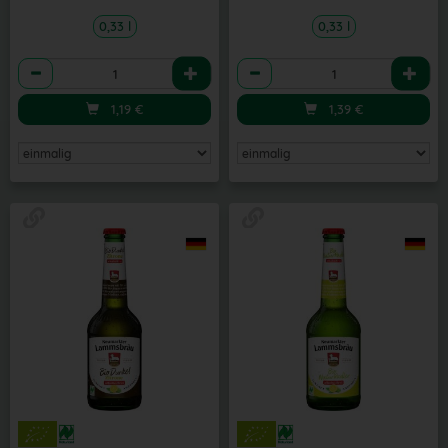
0,33 l
0,33 l
Anzahl
Anzahl
1,19
€
1,39
€