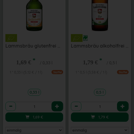
Lammsbräu glutenfrei alkoholfrei 0,33 l
Lammsbräu alkoholfrei 0,5 l
*
*
1,69 €
1,79 €
/ 0,33 l
/ 0,5 l
1 * 0,33 l (5,12 € / 1 l)
1 * 0,5 l (3,58 € / 1 l)
Staffel
Staffel
0,33 l
0,5 l
Anzahl
Anzahl
1,69
€
1,79
€