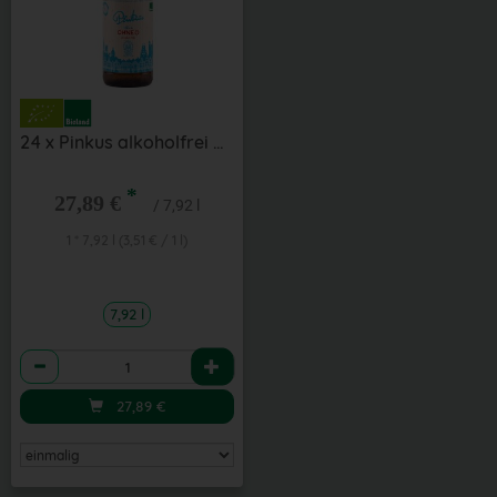
24 x Pinkus alkoholfrei 0,33 l
*
27,89 €
/ 7,92 l
1 * 7,92 l (3,51 € / 1 l)
7,92 l
Anzahl
27,89
€