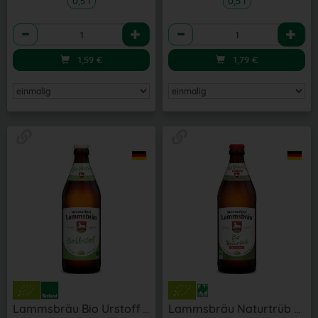
0,5 l
0,5 l
Anzahl
Anzahl
1,59
€
1,79
€
Lammsbräu Bio Urstoff 0,5 l
Lammsbräu Naturtrüb alkoholfrei 0,5 l