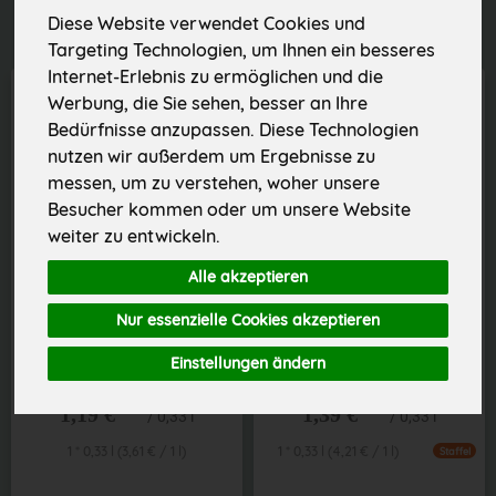
Diese Website verwendet Cookies und
Targeting Technologien, um Ihnen ein besseres
Internet-Erlebnis zu ermöglichen und die
Werbung, die Sie sehen, besser an Ihre
Bedürfnisse anzupassen. Diese Technologien
nutzen wir außerdem um Ergebnisse zu
messen, um zu verstehen, woher unsere
Besucher kommen oder um unsere Website
weiter zu entwickeln.
Alle akzeptieren
Nur essenzielle Cookies akzeptieren
Pinkus Malzbier
Lammsbräu alkoholfrei 0,33 l
Einstellungen ändern
*
*
1,19 €
1,39 €
/ 0,33 l
/ 0,33 l
1 * 0,33 l (3,61 € / 1 l)
1 * 0,33 l (4,21 € / 1 l)
Staffel