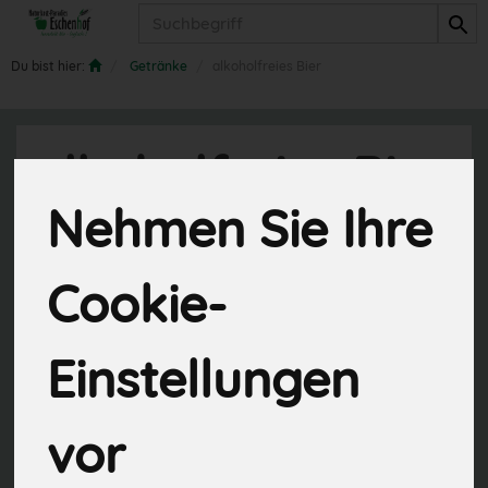
Produkt
Du bist hier:
Getränke
alkoholfreies Bier
alkoholfreies Bier
Nehmen Sie Ihre
11 von 845
Cookie-
Einstellungen
Hersteller
Ernährung
vor
Allergene