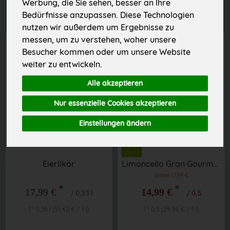
Werbung, die Sie sehen, besser an Ihre
Bedürfnisse anzupassen. Diese Technologien
nutzen wir außerdem um Ergebnisse zu
messen, um zu verstehen, woher unsere
Besucher kommen oder um unsere Website
weiter zu entwickeln.
Alle akzeptieren
Nur essenzielle Cookies akzeptieren
Einstellungen ändern
Eierlikör
Limoncello Gran Gourmet
bisher 17,99 €
*
*
17,99 €
14,99 €
/ 0,35 l
/ 0,5
1 * 0,35 l (51,40 € / 1 l)
1 * 0,5 (29,98 € / 1 l)