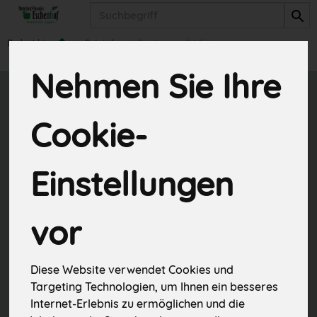
Produkt
Du bist hier:
Getränke
Spirituosen & Liköre
Nehmen Sie Ihre
Spirituosen &
Cookie-
Liköre
2 von 845
Einstellungen
vor
Diese Website verwendet Cookies und
Hersteller
Ernährung
Targeting Technologien, um Ihnen ein besseres
Internet-Erlebnis zu ermöglichen und die
Allergene