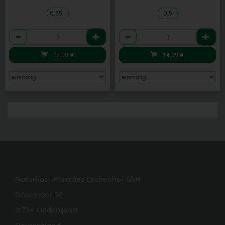
0,35 l
0,5
Anzahl
Anzahl
17,99
€
14,99
€
Naturkost-Paradies Eschenhof GbR
Dösemoor 58
21734 Oederquart