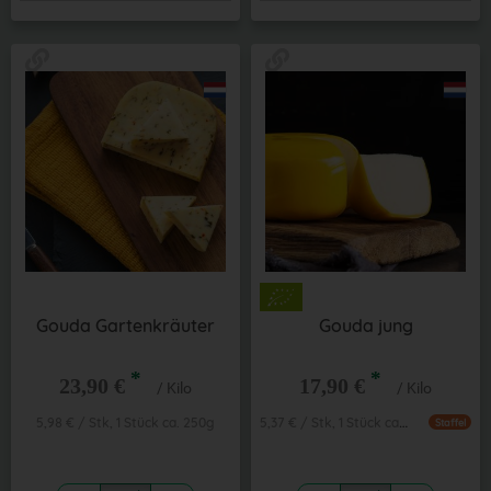
Gouda Gartenkräuter
Gouda jung
*
*
23,90 €
17,90 €
/ Kilo
/ Kilo
5,37 € / Stk, 1 Stück ca. 300g
5,98 € / Stk, 1 Stück ca. 250g
Staffel