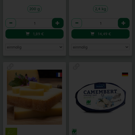
200 g
2,4 kg
Anzahl
Anzahl
1,89
€
14,49
€