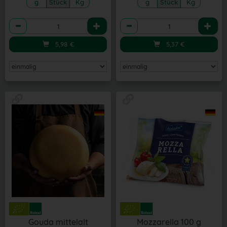
g
Stück
Kg
g
Stück
Kg
Anzahl
Anzahl
5,98
€
5,37
€
Gouda mittelalt
Mozzarella 100 g