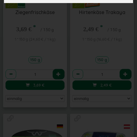
Ziegenfrischkäse
Hirtenkäse Trakaya
*
*
3,69 €
2,49 €
/ 150 g
/ 150 g
1 * 150 g (24,60 € / 1 kg)
1 * 150 g (16,60 € / 1 kg)
150 g
150 g
Anzahl
Anzahl
3,69
€
2,49
€