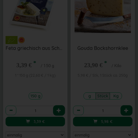
Feta griechisch aus Schaf- und Ziegenmilch
Gouda Bockshornklee
*
*
3,39 €
23,90 €
/ 150 g
/ Kilo
1 * 150 g (22,60 € / 1 kg)
5,98 € / Stk, 1 Stück ca. 250g
150 g
g
Stück
Kg
Anzahl
Anzahl
3,39
€
5,98
€