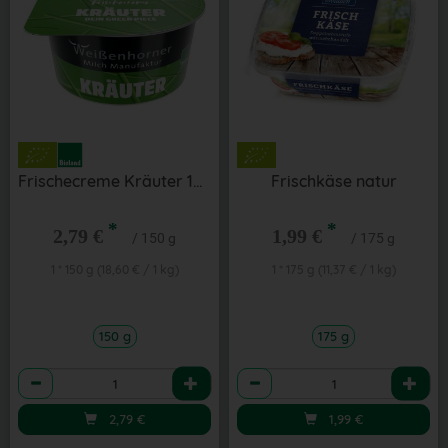
Frischecreme Kräuter 150 g
Frischkäse natur
*
*
2,79 €
1,99 €
/ 150 g
/ 175 g
1 * 150 g (18,60 € / 1 kg)
1 * 175 g (11,37 € / 1 kg)
150 g
175 g
Anzahl
Anzahl
2,79
€
1,99
€