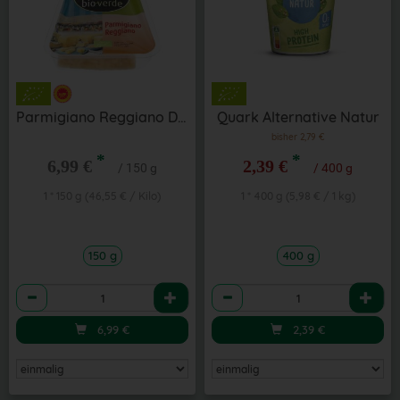
Parmigiano Reggiano D.O.P.
Quark Alternative Natur
bisher 2,79 €
*
*
6,99 €
2,39 €
/ 150 g
/ 400 g
1 * 150 g (46,55 € / Kilo)
1 * 400 g (5,98 € / 1 kg)
150 g
400 g
Anzahl
Anzahl
6,99
€
2,39
€