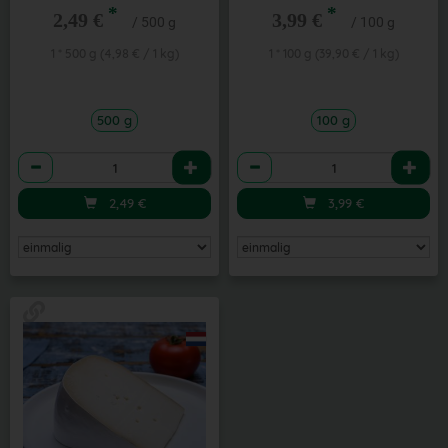
*
*
2,49 €
3,99 €
/ 500 g
/ 100 g
1 * 500 g (4,98 € / 1 kg)
1 * 100 g (39,90 € / 1 kg)
500 g
100 g
Anzahl
Anzahl
2,49
€
3,99
€