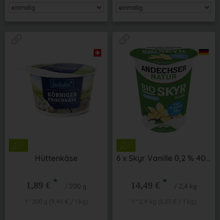
Hüttenkäse
6 x Skyr Vanille 0,2 % 400 g
*
*
1,89 €
14,49 €
/ 200 g
/ 2,4 kg
1 * 200 g (9,45 € / 1 kg)
1 * 2,4 kg (6,03 € / 1 kg)