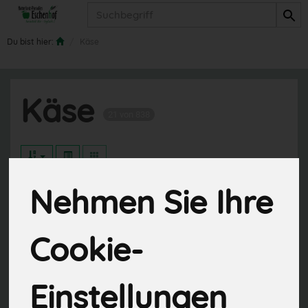
Produkt
Du bist hier:
Käse
Käse
21 von 838
Nehmen Sie Ihre
Hart- und Schnittkäse
9
Weich- und Schimmelkäse
5
Cookie-
Frischkäse
8
Einstellungen
Schaf- und Ziegenkäse
4