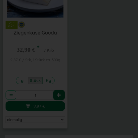
Ziegenkäse Gouda
*
32,90 €
/ Kilo
9,87 € / Stk, 1 Stück ca. 300g
g
Stück
Kg
Anzahl
9,87
€