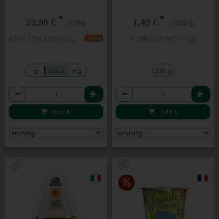
*
*
21,90 €
1,49 €
/ Kilo
/ 200 g
6,57 € / Stk, 1 Stück ca. 300g
1 * 200 g (14,90 € / 1 kg)
Staffel
g
Stück
Kg
200 g
Anzahl
Anzahl
6,57
€
1,49
€