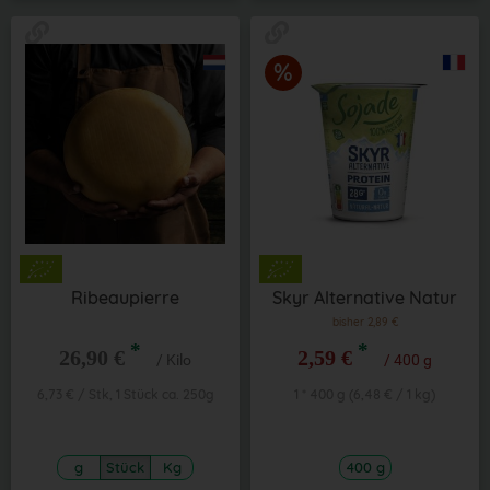
Ribeaupierre
Skyr Alternative Natur
bisher 2,89 €
*
*
26,90 €
2,59 €
/ Kilo
/ 400 g
6,73 € / Stk, 1 Stück ca. 250g
1 * 400 g (6,48 € / 1 kg)
g
Stück
Kg
400 g