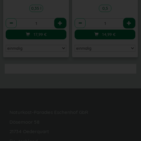
0,35 l
0,5
Anzahl
Anzahl
17,99
€
14,99
€
Naturkost-Paradies Eschenhof GbR
Dösemoor 58
21734 Oederquart