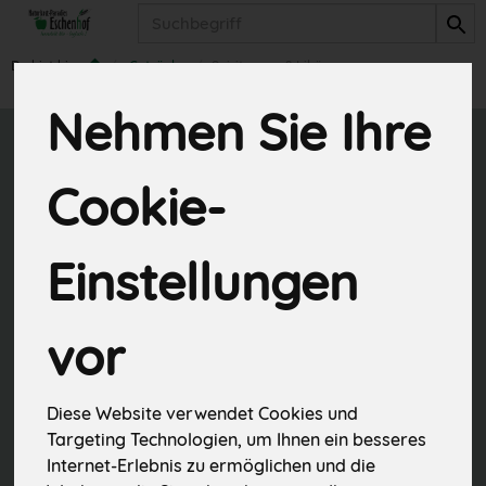
Produkt
Du bist hier:
Getränke
Spirituosen & Liköre
Nehmen Sie Ihre
Spirituosen &
Cookie-
Liköre
2 von 838
Einstellungen
vor
Diese Website verwendet Cookies und
Hersteller
Ernährung
Targeting Technologien, um Ihnen ein besseres
Internet-Erlebnis zu ermöglichen und die
Allergene