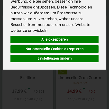
Werbung, die Sie sehen, besser an Ihre
Bedürfnisse anzupassen. Diese Technologien
nutzen wir außerdem um Ergebnisse zu
messen, um zu verstehen, woher unsere
Besucher kommen oder um unsere Website
weiter zu entwickeln.
Alle akzeptieren
Nur essenzielle Cookies akzeptieren
Einstellungen ändern
Eierlikör
Limoncello Gran Gourmet
bisher 17,99 €
*
*
17,99 €
14,99 €
/ 0,35 l
/ 0,5
1 * 0,35 l (51,40 € / 1 l)
1 * 0,5 (29,98 € / 1 l)