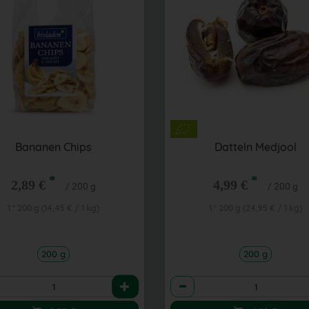
Bananen Chips
Datteln Medjool
*
*
2,89 €
4,99 €
/ 200 g
/ 200 g
1 * 200 g (14,45 € / 1 kg)
1 * 200 g (24,95 € / 1 kg)
200 g
200 g
l
Anzahl