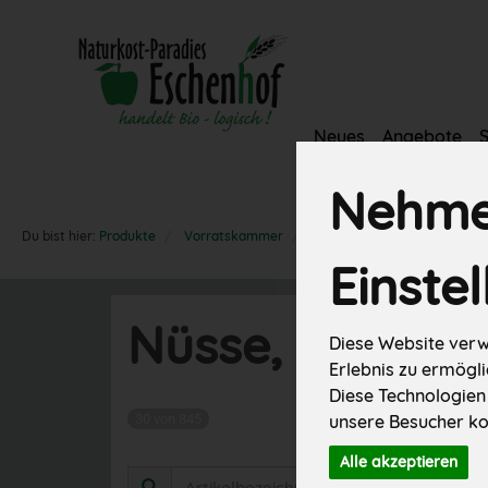
Neues
Angebote
Vorratskamm
Nehmen
Du bist hier:
Produkte
Vorratskammer
Nüsse, Saaten & Trockenfrüc
Einste
Nüsse, Saaten 
Diese Website verw
Erlebnis zu ermögli
Diese Technologien
30 von 845
unsere Besucher ko
Alle akzeptieren
Herste