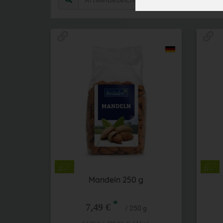
Mandeln 250 g
*
7,49 €
/ 250 g