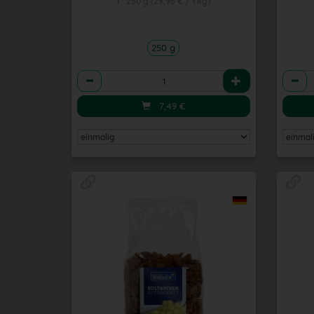
1 * 250 g (29,96 € / 1 kg)
250 g
Anzahl
Anzah
7,49
€