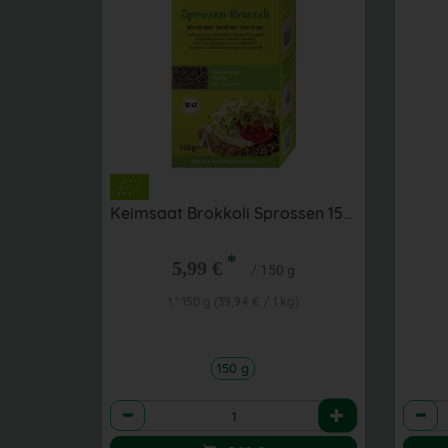
Keimsaat Brokkoli Sprossen 150 g
*
5,99 €
/ 150 g
1 * 150 g (39,94 € / 1 kg)
150 g
Anzahl
Anzah