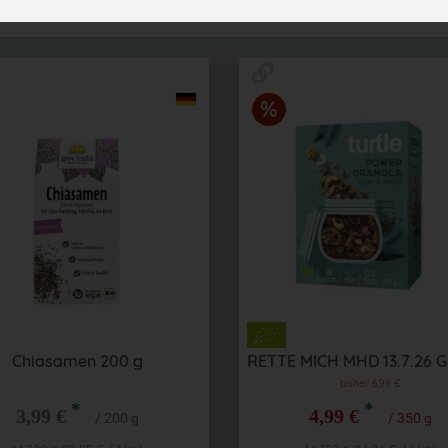
Chiasamen 200 g
bisher 6,99 €
*
*
3,99 €
4,99 €
/ 200 g
/ 350 g