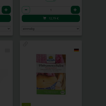
Anzahl
12,79
€