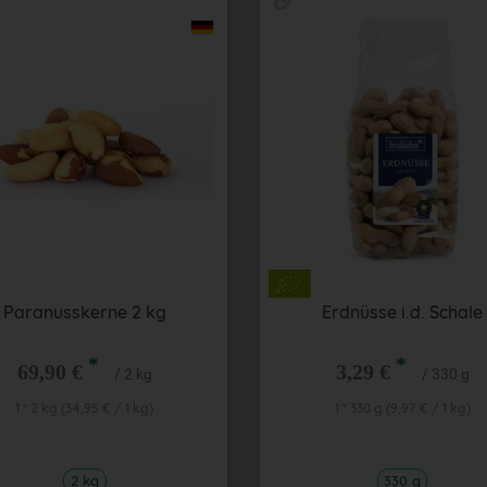
Paranusskerne 2 kg
Erdnüsse i.d. Schale
*
*
69,90 €
3,29 €
/ 2 kg
/ 330 g
1 * 2 kg (34,95 € / 1 kg)
1 * 330 g (9,97 € / 1 kg)
2 kg
330 g