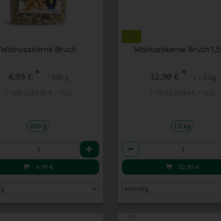
Walnusskerne Bruch
Walnusskerne Bruch 1,5
*
*
4,99 €
32,90 €
/ 200 g
/ 1,5 kg
1 * 200 g (24,95 € / 1 kg)
1 * 1,5 kg (21,94 € / 1 kg)
200 g
1,5 kg
l
Anzahl
4,99
€
32,90
€