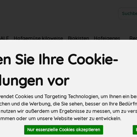
Produkt
SALE
Hofgemüse kiloweise
Biokisten
Hofeigenes
Re
er
Fleisch & Wurst
Käse
Backwaren
Weiteres
 Sie Ihre Cookie-
hte
llungen vor
& Trockenfrüchte
endet Cookies und Targeting Technologien, um Ihnen ein bes
chen und die Werbung, die Sie sehen, besser an Ihre Bedürf
 nutzen wir außerdem um Ergebnisse zu messen, um zu ver
mmen oder um unsere Website weiter zu entwickeln.
Nur essenzielle Cookies akzeptieren
ller
Ernährung
Allergene